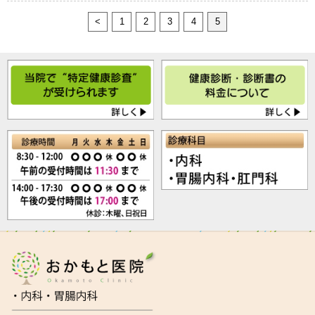
<
1
2
3
4
5